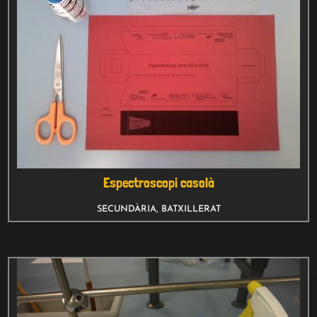
Espectroscopi casolà
SECUNDÀRIA
,
BATXILLERAT