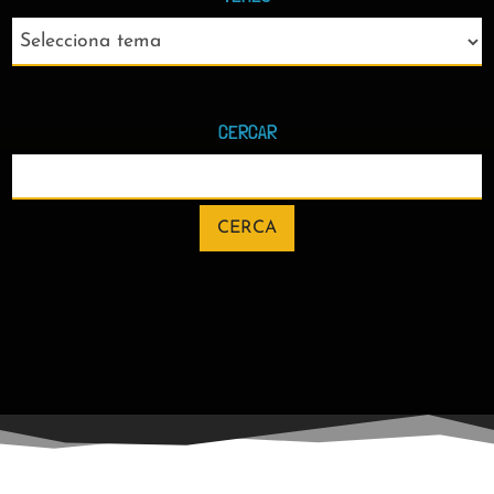
Projectes i Novetats
Darrers projectes en què hem estat
treballant. Tot per indagar en la forma de
millorar en l’ensenyament i l’aprenentatge
de la química i en millorar el coneixement
científic de la societat.
Veure tots