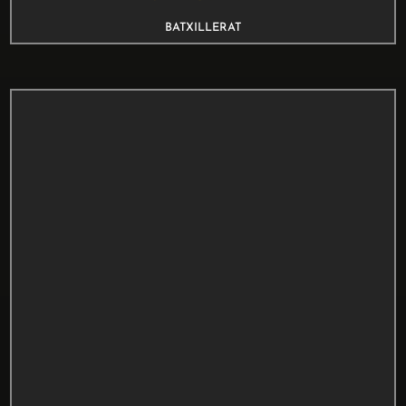
BATXILLERAT
Fabriquem cervesa