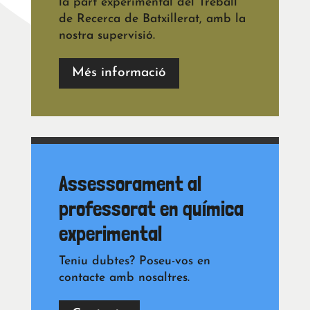
la part experimental del Treball
de Recerca de Batxillerat, amb la
nostra supervisió.
Més informació
Assessorament al
professorat en química
experimental
Teniu dubtes? Poseu-vos en
contacte amb nosaltres.