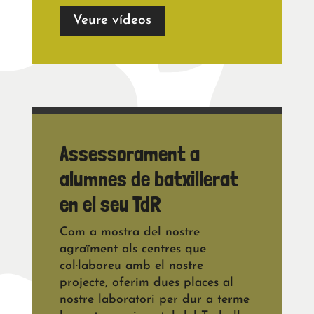
Veure vídeos
Assessorament a
alumnes de batxillerat
en el seu TdR
Com a mostra del nostre
agraïment als centres que
col·laboreu amb el nostre
projecte, oferim dues places al
nostre laboratori per dur a terme