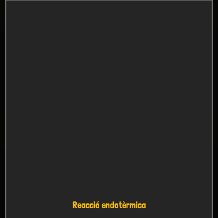
Reacció endotèrmica
BATXILLERAT
Veure tots els experiments
NIVELL
SECUNDÀRIA
(14)
BATXILLERAT
(26)