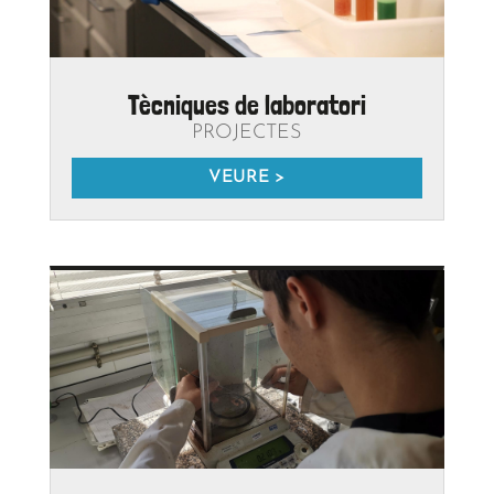
Assessorament a alumnes de
batxillerat en el seu TdR
NOVETATS
VEURE >