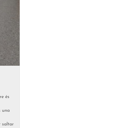
re és
s una
t saltar