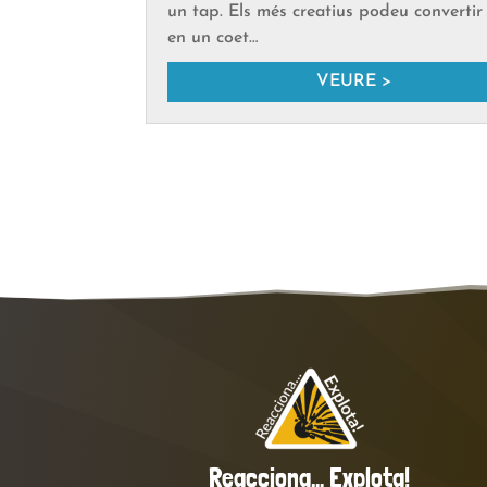
un tap. Els més creatius podeu convertir
en un coet…
VEURE >
Reacciona… Explota!